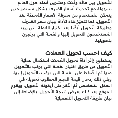
للتّحويل بين مائة وثلاث وعشرين عُملة حول العالم
بسهولة مع تحديث أسعار الصّرف بشكل مستمر حتى
يتمكّن المُستخدم من معرفة الأسعار المُحدّثة عند
التّحويل، كما تتميّز هذه الأداة ببيان سعر الصّرف
وطريقة التّحويل أيضًا بعد اختيار العُملة التي يريد
المُستخدمون التّحويل إليها والعُملة التي يرغبون
بتحويلها.
كيف احسب تحويل العملات
يستطيع زائر أداة تحويل العُملات استكمال عمليّة
التّحويل عن طريق اختيار العُملة التي يرغب بالتّحويل
منها ثمّ الضّغط على العُملة التي يرغب بالتّحويل إليها،
ويلي ذلك إدخال قيمة المبلغ المطلوب تحويله في
الحقل المُخصّص ثمّ النّقر على أيقونة التّحويل، ويقوم
الموقع بعد ذلك بعرض نتيجة التّحويل، بالإضافة إلى
بيان طريقة التّحويل التّفصيليّة.