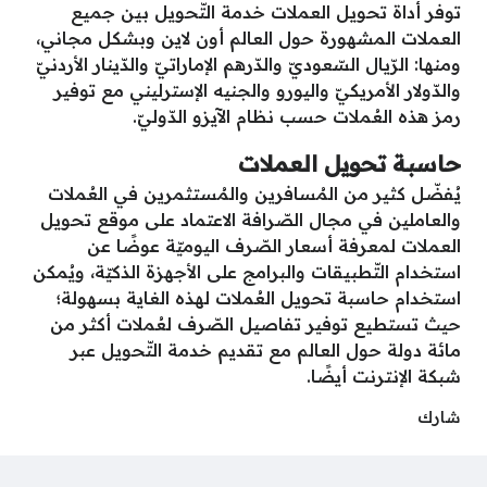
توفر أداة تحويل العملات خدمة التّحويل بين جميع
العملات المشهورة حول العالم أون لاين وبشكل مجاني،
ومنها: الرّيال السّعوديّ والدّرهم الإماراتيّ والدّينار الأردنيّ
والدّولار الأمريكيّ واليورو والجنيه الإسترليني مع توفير
رمز هذه العُملات حسب نظام الآيزو الدّوليّ.
حاسبة تحويل العملات
يُفضّل كثير من المُسافرين والمُستثمرين في العُملات
والعاملين في مجال الصّرافة الاعتماد على موقع تحويل
العملات لمعرفة أسعار الصّرف اليوميّة عوضًا عن
استخدام التّطبيقات والبرامج على الأجهزة الذكيّة، ويُمكن
استخدام حاسبة تحويل العُملات لهذه الغاية بسهولة؛
حيث تستطيع توفير تفاصيل الصّرف لعُملات أكثر من
مائة دولة حول العالم مع تقديم خدمة التّحويل عبر
شبكة الإنترنت أيضًا.
شارك