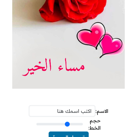
الاسم:
حجم
الخط: