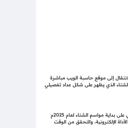
هـ عن طريق حاسبة الويب، وذلك بالانتقال إلى موقع حاسبة الويب مباشرة
الشتاء الذي يظهر على شكل عداد تفصيلي
تتخلل المربعانية أولى مواسم فصل الشتاء، ثم تليها الخماسينية، وفيما يأتي طريقة معرفة الوقت المتبقي على بداية مواسم الشتاء لعام 2025م
داة الإلكترونية، والتحقق من الوقت