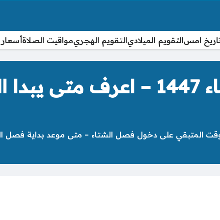
اريخ امس
التقويم الميلادي
التقويم الهجري
مواقيت الصلاة
أسعار 