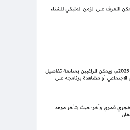
فاصيل حول فصول السنة لعام 2026م ومواعيد بدايتها، ويمكن التعرف على الزمن المتبقي للشتاء
يعد الزعاق واحدًا من المُهتمين بالتقويم، وهو مقدم برنامج التقويم على قناة العربية لعام 1447هـ الموافق 2025م، ويمكن للراغبين بمتابعة تفاصيل
 الاجتماعي أو مشاهدة برنامجه على
 هجري قمري وآخر؛ حيث يتأخر موعد
فان.