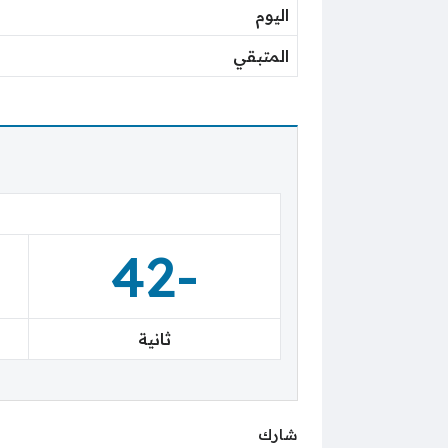
اليوم
المتبقي
-43
ثانية
شارك