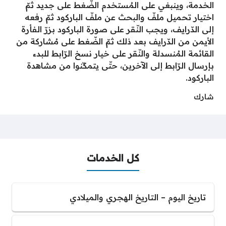
الخدمة، وينبغي على المُستخدم الضّغط على جديد ثمّ
اختيار تحميل ملفّ والبحث عن ملفّ الباركود ثمّ رفعه
إلى الدّرايف، ويجب النّقر على صورة الباركود بزرّ الفأرة
الأيمن من الدّرايف بعد ذلك ثمّ الضّغط على مُشاركة من
القائمة المُنسدلة والنّقر على خيار نسخ الرّابط للبدء
بإرسال الرّابط إلى الآخرين، حتّى يتمكّنوا من مشاهدة
الباركود.
شارك
كل الخدمات
تاريخ اليوم – التاريخ الهجري والميلادي