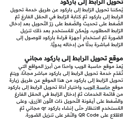
تحويل الرابط إلى باركود
يُمكننا تحويل الرّابط إلى باركود عن طريق خدمة تحويل
الرابط إلى باركود ثمّ كتابة الرّابط في الحقل الفارغ ثمّ
الضّغط على تحديث والضّغط على زرّ التّحويل بعد إدخال
الرّابط المطلوب، ويُمكن للمُستخدم بعد ذلك تنزيل
الصّورة ثمّ استخدام أجهزة قراءة باركود للوصول إلى
الرّابط مُباشرة بدلًا من إدخاله يدويًّا.
موقع تحويل الرابط إلى باركود مجاني
يُعدّ موقع حاسبة الويب واحدًا من أبرز المواقع التي
تُقدّم خدمة تحويل الرابط إلى باركود مباشر مجانًا، ويتمّ
تحويل الرّابط إلى باركود من هذا الموقع عن طريق زيارة
موقع
حاسبة الويب
واختيار أداة تحويل الرابط إلى باركود
من قائمة الخدمات ثمّ إدخال الرّابط في الحقل الفارغ
والضّغط على أيقونة التّحويل ذات اللّون الأزرق، وعلى
المُستخدم الانتظار حتّى إنشاء باركود qr مجاني ثمّ
الاطّلاع على QR Code والنّقر على تنزيل الصّورة.