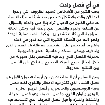
في أي فصل ولدت
يحب الكثير من الأشخاص تحديد الظروف التي ولدوا
فيها لأن وقت ولادة كلّ شخص يعدّ شيئًا مميزًا بالنسبة
له، ففي الكثير من الأحيان تراه يلحّ على والدته بالسؤال
عن الساعة واليوم والفصل الذي ولدته فيه وحتى الحالة
المزاجية التي كانت تشعر بها أو كيف تمّت عملية الولادة
ونحو ذلك من الأسئلة الكثيرة التي قد تدور في ذهنه.
وأهم ما قد يخطر على الشخص معرفته هو الفصل الذي
ولد فيه، ويمكن استخدام حاسبة العمر الإلكترونية
لمعرفة الفصل الذي ولد فيه الشخص بكل سهولة من
خلال إدخال تاريخ الميلاد الصحيح والاطلاع على الفصل
بين النتائج المدرجة.
ومن المعلوم أن السنة تتكون من أربعة فصول؛ الأول هو
فصل الشتاء الذي تكثر فيه الأمطار والثلوج، لكنه فصل
يحبه الرومنسيون والحالمون، وفصل الربيع المليء
بالزهور وألوان الفرح، وفصل الصيف وهو فصل الحركة
والنشاط والتنزه وأخيرًا فضل الخريف الذي تتساقط فيه
الأوراق استعدادًا لنزول المطر. وكل فصل له وقت بداية