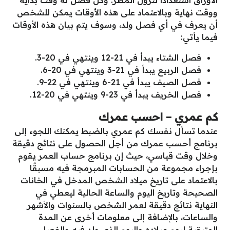
ووقت نهاية وبالاعتماد على هذه الأوقات يمكن للشخص
أن يعرف في أي فصل ولد، وسوف يتم بيان هذه الأوقات
فيما يأتي:
فصل الشتاء يبدأ في 21-12 وينتهي في 20-3.
فصل الربيع يبدأ في 21-3 وينتهي في 20-6.
فصل الصيف يبدأ في 21-6 وينتهي في 22-9.
فصل الخريف يبدأ في 23-9 وينتهي في 20-12.
كم عمري – احسب عمرك
عندما تسأل نفسك كم عمري بالضبط يمكنك اللجوء إلى
برنامج أحسب عمرك من أجل الحصول على نتائج دقيقة
وخلال وقت قياسي، حيث إن برنامج حساب العمر يقوم
بإجراء مجموعة من الحسابات المبرمجة فيه مسبقًا
بالاعتماد على تاريخ ميلاد الشخص المدخل في الخانات
الصحيحة وتاريخ اليوم والساعة الحالية ليعطي في
النهاية نتائج دقيقة لعمر الشخص بالسنوات والأشهر
والساعات، بالإضافة إلى معلومات أخرى عن المدة
المتبقية ليوم ميلاده واليوم الذي ولد فيه والفصل