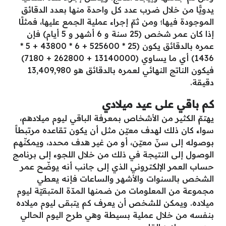
يدويًّا من خلال ضرب عدد كل واحدة منها بعدد الدقائق
الموجودة فيها؛ ومن ثمّ إجراء عملية الجمع عليها، فمثلًا
إذا كان عمر شخص (25 سنة و 6 أشهر و 5 أيام) فإن
عمره بالدقائق يكون (25 * 525600 + 6 * 43800 + 5 *
1436) أي ما يساوي (13140000 + 262800 + 7180)
فيكون الناتج النهائي لعمره بالدقائق هو 13,409,980
دقيقة.
كم باقي على عيد ميلادي
يهتمّ الكثير من الأشخاص بمعرفة الباقي ليوم ميلادهم،
سواء كان ذلك لهدف معيّن مثل أن يكون تقاعده مرتبطاً
بوصوله إلى سنّ معيّن، أو من غير هدف محدد، ويمكنّهم
الوصول إلى النتيجة في ذلك من خلال اللجوء إلى برنامج
حساب العمر الإلكتروني الذي إلى جانب أنه يوضّح عمر
الشخص بالسنوات والأشهر والساعات فإنه يعطي
مجموعة من المعلومات من ضمنها المدّة المتبقيّة ليوم
ميلاده. ويمكن للشخص أن يعرف كم يتبقى ليوم ميلاده
بنفسه من خلال عملية بسيطة وهي طرح اليوم الحالي