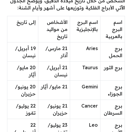
الشَّخص من خلال تاريخ ميلاده الدقيق، ويوضّح الجدول
الآتي الأبراج الفلكية وتوزيعها على أشهر وأيام السَّنة:
اسم
اسم البرج
الأشخاص
إلى تاريخ
البرج
بالإنجليزية
من مواليد
بالعربية
تاريخ
برج
Aries
21 مارس/
19 أبريل/
الحمل
آذار
نيسان
برج الثور
Taurus
21 أبريل/
20 مايو/
نيسان
أيَّار
برج
Gemini
21 مايو/ أيَّار
20 يونيو/
الجوزاء
حزيران
برج
Cancer
21 يونيو/
22 يوليو/
السرطان
حزيران
تمّوز
برج
Leo
23 يوليو/
22
الأسد
تمّوز
أغسطس/