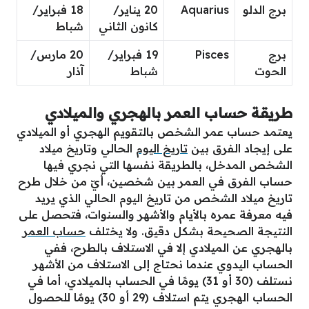
برج الدلو
Aquarius
20 يناير/
18 فبراير/
كانون الثاني
شباط
برج
Pisces
19 فبراير/
20 مارس/
الحوت
شباط
آذار
طريقة حساب العمر بالهجري والميلادي
يعتمد حساب عمر الشخص بالتقويم الهجري أو الميلادي
على إيجاد الفرق بين
تاريخ اليوم
الحالي وتاريخ ميلاد
الشخص المدخل، بالطريقة نفسها التي نجري فيها
حساب الفرق في العمر بين شخصين، أيّ من خلال طرح
تاريخ ميلاد الشخص من تاريخ اليوم الحالي الذي يريد
فيه معرفة عمره بالأيام والأشهر والسنوات، فتحصل على
النتيجة الصحيحة بشكل دقيق. ولا يختلف
حساب العمر
بالهجري عن الميلادي إلا في الاستلاف بالطرح، ففي
الحساب اليدوي عندما نحتاج إلى الاستلاف من الأشهر
نستلف (30 أو 31) يومًا في الحساب بالميلادي، أما في
الحساب الهجري يتم استلاف (29 أو 30) يومًا للحصول