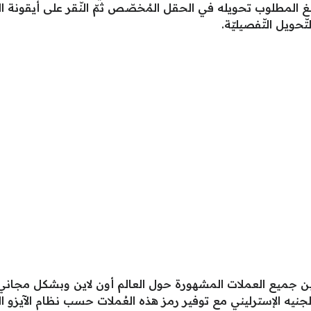
بلغ المطلوب تحويله في الحقل المُخصّص ثمّ النّقر على أيقونة 
ّحويل التّفصيليّة.
 جميع العملات المشهورة حول العالم أون لاين وبشكل مجاني، ومنه
و والجنيه الإسترليني مع توفير رمز هذه العُملات حسب نظام الآيزو الد