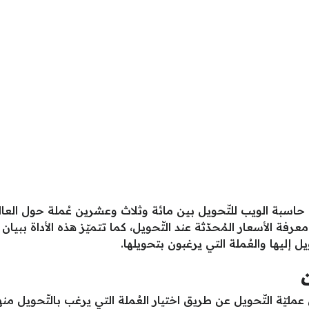
من حاسبة الويب للتّحويل بين مائة وثلاث وعشرين عُملة حول ال
 الأسعار المُحدّثة عند التّحويل، كما تتميّز هذه الأداة ببيان
يل إليها والعُملة التي يرغبون بتحويلها.
مليّة التّحويل عن طريق اختيار العُملة التي يرغب بالتّحويل منها