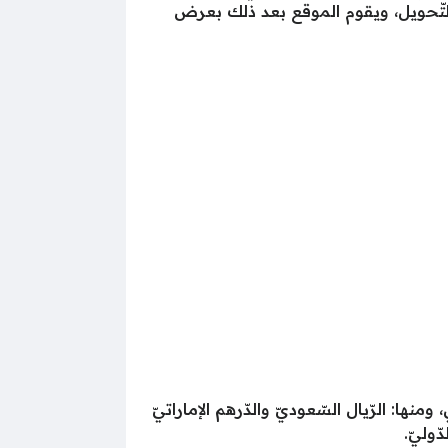
التّحويل، ويقوم الموقع بعد ذلك بعرض
ا: الرّيال السّعوديّ والدّرهم الإماراتيّ
ّوليّ.