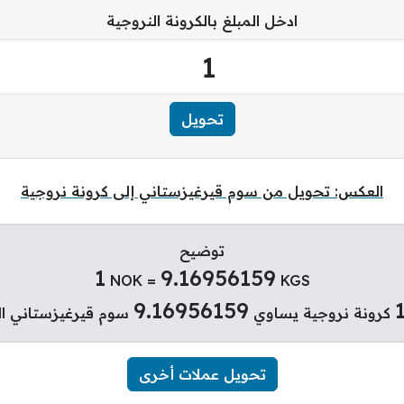
ادخل المبلغ بالكرونة النروجية
العكس: تحويل من سوم قيرغيزستاني إلى كرونة نروجية
توضيح
1
9.16956159
NOK =
KGS
9.16956159
كرونة نروجية يساوي
سوم قيرغيزستاني ال
تحويل عملات أخرى