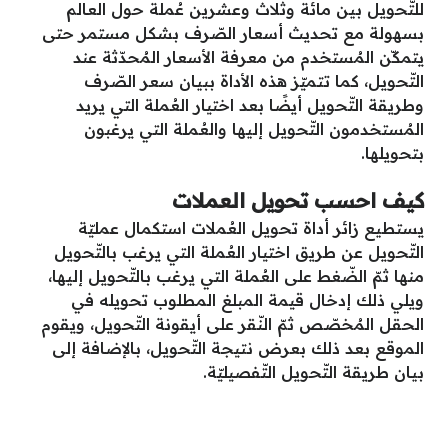
للتّحويل بين مائة وثلاث وعشرين عُملة حول العالم
بسهولة مع تحديث أسعار الصّرف بشكل مستمر حتى
يتمكّن المُستخدم من معرفة الأسعار المُحدّثة عند
التّحويل، كما تتميّز هذه الأداة ببيان سعر الصّرف
وطريقة التّحويل أيضًا بعد اختيار العُملة التي يريد
المُستخدمون التّحويل إليها والعُملة التي يرغبون
بتحويلها.
كيف احسب تحويل العملات
يستطيع زائر أداة تحويل العُملات استكمال عمليّة
التّحويل عن طريق اختيار العُملة التي يرغب بالتّحويل
منها ثمّ الضّغط على العُملة التي يرغب بالتّحويل إليها،
ويلي ذلك إدخال قيمة المبلغ المطلوب تحويله في
الحقل المُخصّص ثمّ النّقر على أيقونة التّحويل، ويقوم
الموقع بعد ذلك بعرض نتيجة التّحويل، بالإضافة إلى
بيان طريقة التّحويل التّفصيليّة.