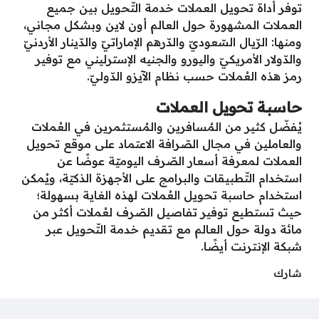
توفر أداة تحويل العملات خدمة التّحويل بين جميع
العملات المشهورة حول العالم أون لاين وبشكل مجاني،
ومنها: الرّيال السّعوديّ والدّرهم الإماراتيّ والدّينار الأردنيّ
والدّولار الأمريكيّ واليورو والجنيه الإسترليني مع توفير
رمز هذه العُملات حسب نظام الآيزو الدّوليّ.
حاسبة تحويل العملات
يُفضّل كثير من المُسافرين والمُستثمرين في العُملات
والعاملين في مجال الصّرافة الاعتماد على موقع تحويل
العملات لمعرفة أسعار الصّرف اليوميّة عوضًا عن
استخدام التّطبيقات والبرامج على الأجهزة الذكيّة، ويُمكن
استخدام حاسبة تحويل العُملات لهذه الغاية بسهولة؛
حيث تستطيع توفير تفاصيل الصّرف لعُملات أكثر من
مائة دولة حول العالم مع تقديم خدمة التّحويل عبر
شبكة الإنترنت أيضًا.
شارك