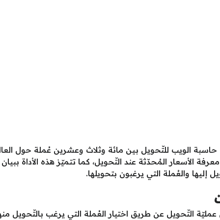
من حاسبة الويب للتّحويل بين مائة وثلاث وعشرين عُملة حول ال
 الأسعار المُحدّثة عند التّحويل، كما تتميّز هذه الأداة ببيان
يل إليها والعُملة التي يرغبون بتحويلها.
مليّة التّحويل عن طريق اختيار العُملة التي يرغب بالتّحويل منها