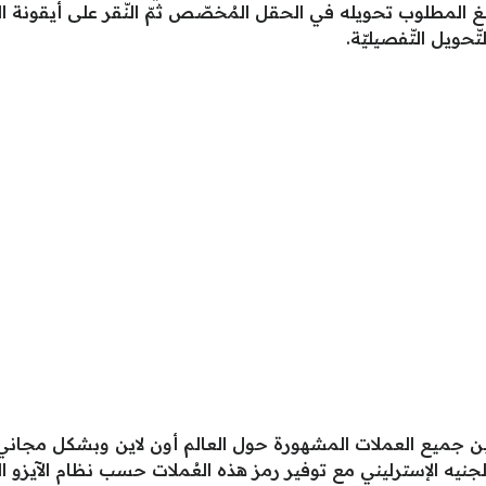
بلغ المطلوب تحويله في الحقل المُخصّص ثمّ النّقر على أيقونة 
ّحويل التّفصيليّة.
 جميع العملات المشهورة حول العالم أون لاين وبشكل مجاني، ومنه
و والجنيه الإسترليني مع توفير رمز هذه العُملات حسب نظام الآيزو الد