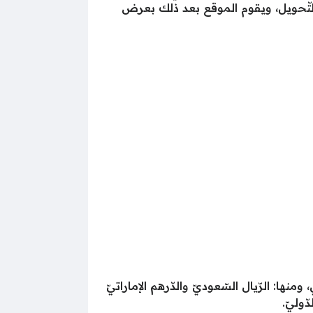
التّحويل، ويقوم الموقع بعد ذلك بعرض
ا: الرّيال السّعوديّ والدّرهم الإماراتيّ
ّوليّ.