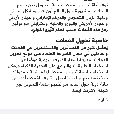
توفر أداة تحويل العملات خدمة التّحويل بين جميع
العملات المشهورة حول العالم أون لاين وبشكل مجاني،
ومنها: الرّيال السّعوديّ والدّرهم الإماراتيّ والدّينار الأردنيّ
والدّولار الأمريكيّ واليورو والجنيه الإسترليني مع توفير
رمز هذه العُملات حسب نظام الآيزو الدّوليّ.
حاسبة تحويل العملات
يُفضّل كثير من المُسافرين والمُستثمرين في العُملات
والعاملين في مجال الصّرافة الاعتماد على موقع تحويل
العملات لمعرفة أسعار الصّرف اليوميّة عوضًا عن
استخدام التّطبيقات والبرامج على الأجهزة الذكيّة، ويُمكن
استخدام حاسبة تحويل العُملات لهذه الغاية بسهولة؛
حيث تستطيع توفير تفاصيل الصّرف لعُملات أكثر من
مائة دولة حول العالم مع تقديم خدمة التّحويل عبر
شبكة الإنترنت أيضًا.
شارك