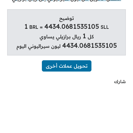
توضيح
1
4434.0681535105
BRL =
SLL
1
كل
ريال برازيلي يساوي
4434.0681535105
ليون سيراليوني اليوم
تحويل عملات أخرى
شارك