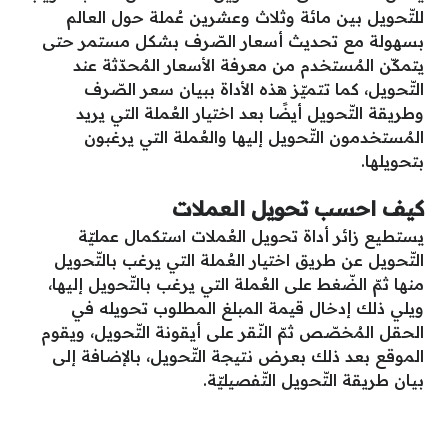
للتّحويل بين مائة وثلاث وعشرين عُملة حول العالم
بسهولة مع تحديث أسعار الصّرف بشكل مستمر حتى
يتمكّن المُستخدم من معرفة الأسعار المُحدّثة عند
التّحويل، كما تتميّز هذه الأداة ببيان سعر الصّرف
وطريقة التّحويل أيضًا بعد اختيار العُملة التي يريد
المُستخدمون التّحويل إليها والعُملة التي يرغبون
بتحويلها.
كيف احسب تحويل العملات
يستطيع زائر أداة تحويل العُملات استكمال عمليّة
التّحويل عن طريق اختيار العُملة التي يرغب بالتّحويل
منها ثمّ الضّغط على العُملة التي يرغب بالتّحويل إليها،
ويلي ذلك إدخال قيمة المبلغ المطلوب تحويله في
الحقل المُخصّص ثمّ النّقر على أيقونة التّحويل، ويقوم
الموقع بعد ذلك بعرض نتيجة التّحويل، بالإضافة إلى
بيان طريقة التّحويل التّفصيليّة.