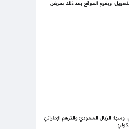
التّحويل، ويقوم الموقع بعد ذلك بعرض
ا: الرّيال السّعوديّ والدّرهم الإماراتيّ
ّوليّ.