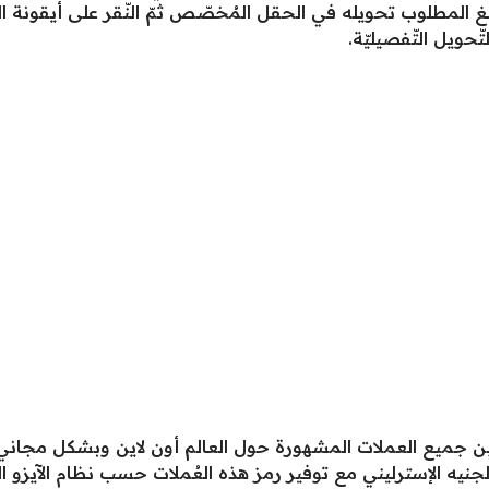
بلغ المطلوب تحويله في الحقل المُخصّص ثمّ النّقر على أيقونة 
ّحويل التّفصيليّة.
 جميع العملات المشهورة حول العالم أون لاين وبشكل مجاني، ومنه
و والجنيه الإسترليني مع توفير رمز هذه العُملات حسب نظام الآيزو الد