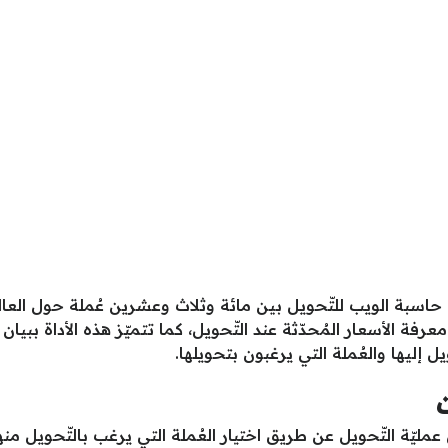
من حاسبة الويب للتّحويل بين مائة وثلاث وعشرين عُملة حول ال
 الأسعار المُحدّثة عند التّحويل، كما تتميّز هذه الأداة ببيان
يل إليها والعُملة التي يرغبون بتحويلها.
مليّة التّحويل عن طريق اختيار العُملة التي يرغب بالتّحويل منها