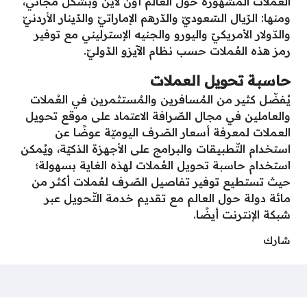
العملات المشهورة حول العالم أون لاين وبشكل مجاني،
ومنها: الرّيال السّعوديّ والدّرهم الإماراتيّ والدّينار الأردنيّ
والدّولار الأمريكيّ واليورو والجنيه الإسترليني مع توفير
رمز هذه العُملات حسب نظام الآيزو الدّوليّ.
حاسبة تحويل العملات
يُفضّل كثير من المُسافرين والمُستثمرين في العُملات
والعاملين في مجال الصّرافة الاعتماد على موقع تحويل
العملات لمعرفة أسعار الصّرف اليوميّة عوضًا عن
استخدام التّطبيقات والبرامج على الأجهزة الذكيّة، ويُمكن
استخدام حاسبة تحويل العُملات لهذه الغاية بسهولة؛
حيث تستطيع توفير تفاصيل الصّرف لعُملات أكثر من
مائة دولة حول العالم مع تقديم خدمة التّحويل عبر
شبكة الإنترنت أيضًا.
شارك