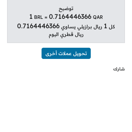
توضيح
1
0.7164446366
BRL =
QAR
0.7164446366
1
كل
ريال برازيلي يساوي
ريال قطري اليوم
تحويل عملات أخرى
شارك