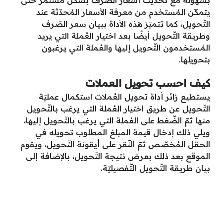
بسهولة مع تحديث أسعار الصّرف بشكل مستمر حتى
يتمكّن المُستخدم من معرفة الأسعار المُحدّثة عند
التّحويل، كما تتميّز هذه الأداة ببيان سعر الصّرف
وطريقة التّحويل أيضًا بعد اختيار العُملة التي يريد
المُستخدمون التّحويل إليها والعُملة التي يرغبون
بتحويلها.
كيف احسب تحويل العملات
يستطيع زائر أداة تحويل العُملات استكمال عمليّة
التّحويل عن طريق اختيار العُملة التي يرغب بالتّحويل
منها ثمّ الضّغط على العُملة التي يرغب بالتّحويل إليها،
ويلي ذلك إدخال قيمة المبلغ المطلوب تحويله في
الحقل المُخصّص ثمّ النّقر على أيقونة التّحويل، ويقوم
الموقع بعد ذلك بعرض نتيجة التّحويل، بالإضافة إلى
بيان طريقة التّحويل التّفصيليّة.