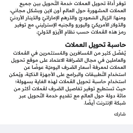
توفر أداة تحويل العملات خدمة التّحويل بين جميع
العملات المشهورة حول العالم أون لاين وبشكل مجاني،
ومنها: الرّيال السّعوديّ والدّرهم الإماراتيّ والدّينار الأردنيّ
والدّولار الأمريكيّ واليورو والجنيه الإسترليني مع توفير
رمز هذه العُملات حسب نظام الآيزو الدّوليّ.
حاسبة تحويل العملات
يُفضّل كثير من المُسافرين والمُستثمرين في العُملات
والعاملين في مجال الصّرافة الاعتماد على موقع تحويل
العملات لمعرفة أسعار الصّرف اليوميّة عوضًا عن
استخدام التّطبيقات والبرامج على الأجهزة الذكيّة، ويُمكن
استخدام حاسبة تحويل العُملات لهذه الغاية بسهولة؛
حيث تستطيع توفير تفاصيل الصّرف لعُملات أكثر من
مائة دولة حول العالم مع تقديم خدمة التّحويل عبر
شبكة الإنترنت أيضًا.
شارك