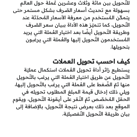
للتّحويل بين مائة وثلاث وعشرين عُملة حول العالم
بسهولة مع تحديث أسعار الصّرف بشكل مستمر حتى
يتمكّن المُستخدم من معرفة الأسعار المُحدّثة عند
التّحويل، كما تتميّز هذه الأداة ببيان سعر الصّرف
وطريقة التّحويل أيضًا بعد اختيار العُملة التي يريد
المُستخدمون التّحويل إليها والعُملة التي يرغبون
بتحويلها.
كيف احسب تحويل العملات
يستطيع زائر أداة تحويل العُملات استكمال عمليّة
التّحويل عن طريق اختيار العُملة التي يرغب بالتّحويل
منها ثمّ الضّغط على العُملة التي يرغب بالتّحويل إليها،
ويلي ذلك إدخال قيمة المبلغ المطلوب تحويله في
الحقل المُخصّص ثمّ النّقر على أيقونة التّحويل، ويقوم
الموقع بعد ذلك بعرض نتيجة التّحويل، بالإضافة إلى
بيان طريقة التّحويل التّفصيليّة.