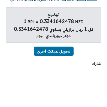
توضيح
1
0.3341642478
BRL =
NZD
0.3341642478
1
كل
ريال برازيلي يساوي
دولار نيوزيلندي اليوم
تحويل عملات أخرى
شارك