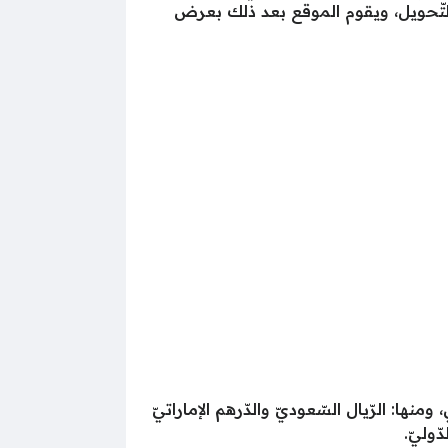
التّحويل، ويقوم الموقع بعد ذلك بعرض
ا: الرّيال السّعوديّ والدّرهم الإماراتيّ
ّوليّ.