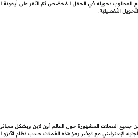
بلغ المطلوب تحويله في الحقل المُخصّص ثمّ النّقر على أيقونة 
ّحويل التّفصيليّة.
 جميع العملات المشهورة حول العالم أون لاين وبشكل مجاني، ومنه
و والجنيه الإسترليني مع توفير رمز هذه العُملات حسب نظام الآيزو الد