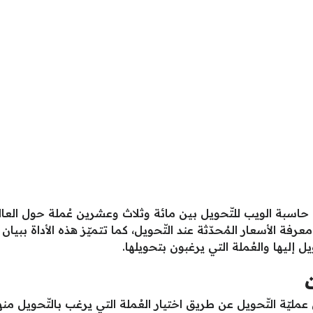
من حاسبة الويب للتّحويل بين مائة وثلاث وعشرين عُملة حول ال
 الأسعار المُحدّثة عند التّحويل، كما تتميّز هذه الأداة ببيان
يل إليها والعُملة التي يرغبون بتحويلها.
مليّة التّحويل عن طريق اختيار العُملة التي يرغب بالتّحويل منها