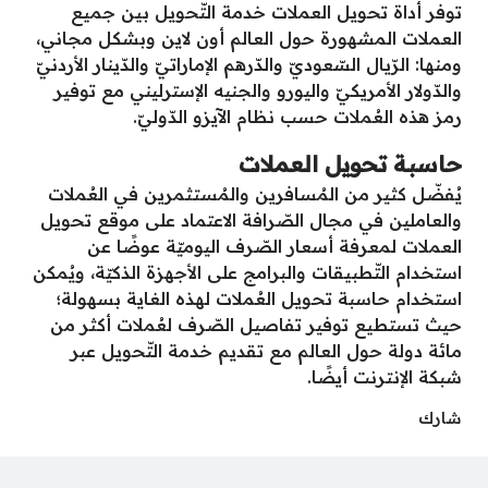
توفر أداة تحويل العملات خدمة التّحويل بين جميع
العملات المشهورة حول العالم أون لاين وبشكل مجاني،
ومنها: الرّيال السّعوديّ والدّرهم الإماراتيّ والدّينار الأردنيّ
والدّولار الأمريكيّ واليورو والجنيه الإسترليني مع توفير
رمز هذه العُملات حسب نظام الآيزو الدّوليّ.
حاسبة تحويل العملات
يُفضّل كثير من المُسافرين والمُستثمرين في العُملات
والعاملين في مجال الصّرافة الاعتماد على موقع تحويل
العملات لمعرفة أسعار الصّرف اليوميّة عوضًا عن
استخدام التّطبيقات والبرامج على الأجهزة الذكيّة، ويُمكن
استخدام حاسبة تحويل العُملات لهذه الغاية بسهولة؛
حيث تستطيع توفير تفاصيل الصّرف لعُملات أكثر من
مائة دولة حول العالم مع تقديم خدمة التّحويل عبر
شبكة الإنترنت أيضًا.
شارك