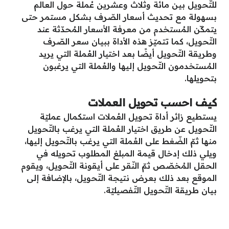
للتّحويل بين مائة وثلاث وعشرين عُملة حول العالم
بسهولة مع تحديث أسعار الصّرف بشكل مستمر حتى
يتمكّن المُستخدم من معرفة الأسعار المُحدّثة عند
التّحويل، كما تتميّز هذه الأداة ببيان سعر الصّرف
وطريقة التّحويل أيضًا بعد اختيار العُملة التي يريد
المُستخدمون التّحويل إليها والعُملة التي يرغبون
بتحويلها.
كيف احسب تحويل العملات
يستطيع زائر أداة تحويل العُملات استكمال عمليّة
التّحويل عن طريق اختيار العُملة التي يرغب بالتّحويل
منها ثمّ الضّغط على العُملة التي يرغب بالتّحويل إليها،
ويلي ذلك إدخال قيمة المبلغ المطلوب تحويله في
الحقل المُخصّص ثمّ النّقر على أيقونة التّحويل، ويقوم
الموقع بعد ذلك بعرض نتيجة التّحويل، بالإضافة إلى
بيان طريقة التّحويل التّفصيليّة.