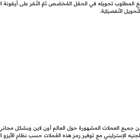
بلغ المطلوب تحويله في الحقل المُخصّص ثمّ النّقر على أيقونة 
ّحويل التّفصيليّة.
 جميع العملات المشهورة حول العالم أون لاين وبشكل مجاني، ومنه
و والجنيه الإسترليني مع توفير رمز هذه العُملات حسب نظام الآيزو الد