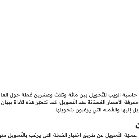
من حاسبة الويب للتّحويل بين مائة وثلاث وعشرين عُملة حول ال
 الأسعار المُحدّثة عند التّحويل، كما تتميّز هذه الأداة ببيان
يل إليها والعُملة التي يرغبون بتحويلها.
مليّة التّحويل عن طريق اختيار العُملة التي يرغب بالتّحويل منها