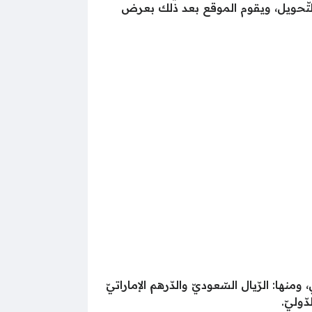
التّحويل، ويقوم الموقع بعد ذلك بعرض
ا: الرّيال السّعوديّ والدّرهم الإماراتيّ
ّوليّ.