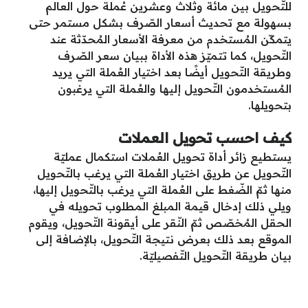
للتّحويل بين مائة وثلاث وعشرين عُملة حول العالم
بسهولة مع تحديث أسعار الصّرف بشكل مستمر حتى
يتمكّن المُستخدم من معرفة الأسعار المُحدّثة عند
التّحويل، كما تتميّز هذه الأداة ببيان سعر الصّرف
وطريقة التّحويل أيضًا بعد اختيار العُملة التي يريد
المُستخدمون التّحويل إليها والعُملة التي يرغبون
بتحويلها.
كيف احسب تحويل العملات
يستطيع زائر أداة تحويل العُملات استكمال عمليّة
التّحويل عن طريق اختيار العُملة التي يرغب بالتّحويل
منها ثمّ الضّغط على العُملة التي يرغب بالتّحويل إليها،
ويلي ذلك إدخال قيمة المبلغ المطلوب تحويله في
الحقل المُخصّص ثمّ النّقر على أيقونة التّحويل، ويقوم
الموقع بعد ذلك بعرض نتيجة التّحويل، بالإضافة إلى
بيان طريقة التّحويل التّفصيليّة.