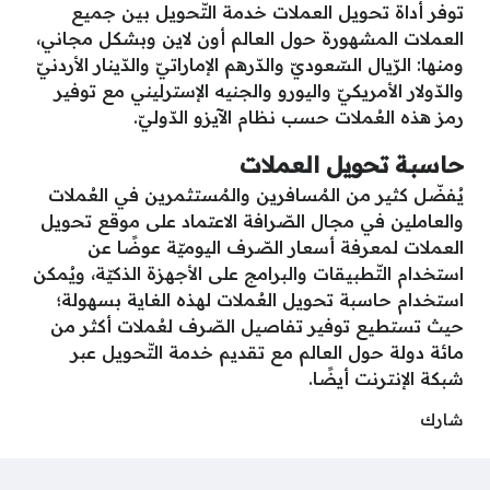
توفر أداة تحويل العملات خدمة التّحويل بين جميع
العملات المشهورة حول العالم أون لاين وبشكل مجاني،
ومنها: الرّيال السّعوديّ والدّرهم الإماراتيّ والدّينار الأردنيّ
والدّولار الأمريكيّ واليورو والجنيه الإسترليني مع توفير
رمز هذه العُملات حسب نظام الآيزو الدّوليّ.
حاسبة تحويل العملات
يُفضّل كثير من المُسافرين والمُستثمرين في العُملات
والعاملين في مجال الصّرافة الاعتماد على موقع تحويل
العملات لمعرفة أسعار الصّرف اليوميّة عوضًا عن
استخدام التّطبيقات والبرامج على الأجهزة الذكيّة، ويُمكن
استخدام حاسبة تحويل العُملات لهذه الغاية بسهولة؛
حيث تستطيع توفير تفاصيل الصّرف لعُملات أكثر من
مائة دولة حول العالم مع تقديم خدمة التّحويل عبر
شبكة الإنترنت أيضًا.
شارك