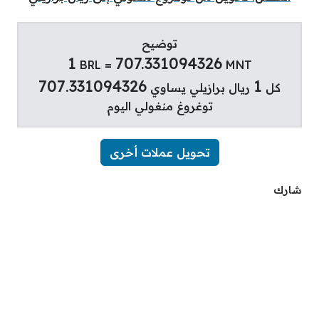
توضيح
1
707.331094326
BRL =
MNT
707.331094326
1
كل
ريال برازيلي يساوي
توغروغ منغولي اليوم
تحويل عملات أخرى
شارك